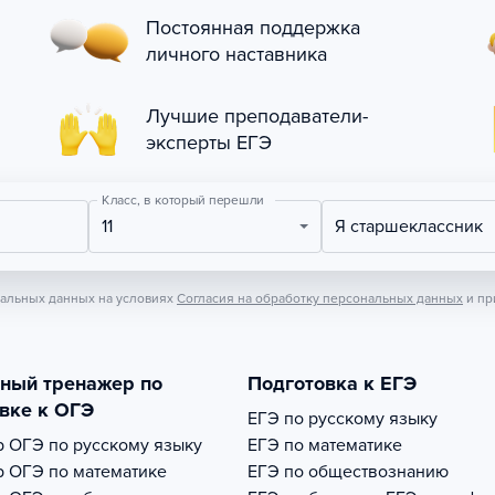
Постоянная поддержка
личного наставника
Лучшие преподаватели-
эксперты ЕГЭ
Класс, в который перешли
11
Я старшеклассник
нальных данных на условиях
Согласия на обработку персональных данных
и пр
тный тренажер по
Подготовка к ЕГЭ
вке к ОГЭ
ЕГЭ по русскому языку
р
ОГЭ по русскому языку
ЕГЭ по математике
р
ОГЭ по математике
ЕГЭ по обществознанию