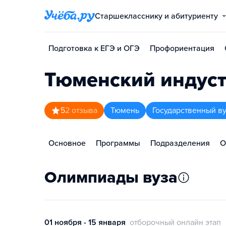
Старшекласснику и абитуриенту
Подготовка к ЕГЭ и ОГЭ
Профориентация
Тюменский индуст
5
2
отзыва
Тюмень
Государственный в
Основное
Программы
Подразделения
О
Олимпиады вуза
01 ноября - 15 января
отборочный онлайн этап