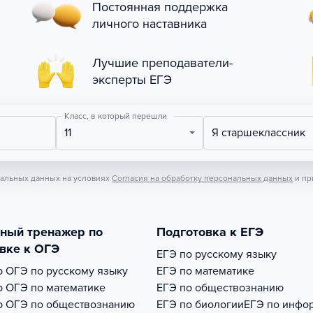
Постоянная поддержка
личного наставника
Лучшие преподаватели-
эксперты ЕГЭ
Класс, в который перешли
11
Я старшеклассник
нальных данных на условиях
Согласия на обработку персональных данных
и пр
тный тренажер по
Подготовка к ЕГЭ
вке к ОГЭ
ЕГЭ по русскому языку
р
ОГЭ по русскому языку
ЕГЭ по математике
р
ОГЭ по математике
ЕГЭ по обществознанию
р
ОГЭ по обществознанию
ЕГЭ по биологии
ЕГЭ по инфо