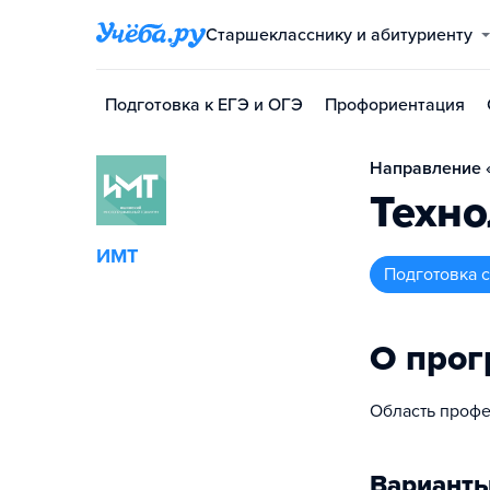
Старшекласснику и абитуриенту
Подготовка к ЕГЭ и ОГЭ
Профориентация
Направление «
Техно
ИМТ
подготовка
О про
Область профе
Варианты