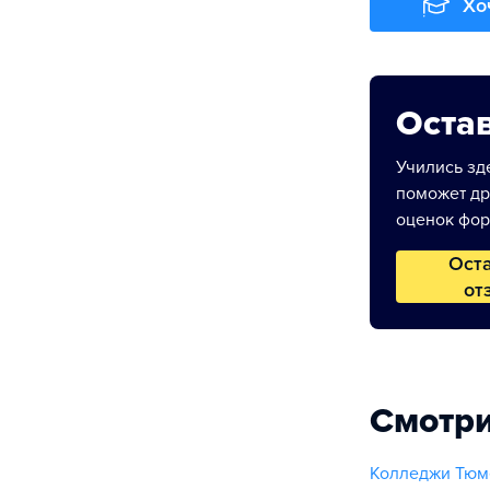
Хо
Остав
Учились зде
поможет др
оценок фор
Ост
от
Смотри
Колледжи Тюм