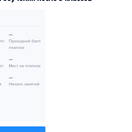
—
лл
Проходной балл
платное
—
ет
Мест на платное
—
я
Начало занятий