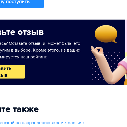
чу поступить
ьте отзыв
сь? Оставьте отзыв, и, может быть, это
угим в выборе. Кроме этого, из ваших
мируется наш рейтинг.
авить
зыв
те также
енской по направлению «косметология»