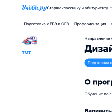
Старшекласснику и абитуриенту
Подготовка к ЕГЭ и ОГЭ
Профориентация
Направление «
Дизай
ТМТ
подготовка
О про
Обучение по с
Варианты