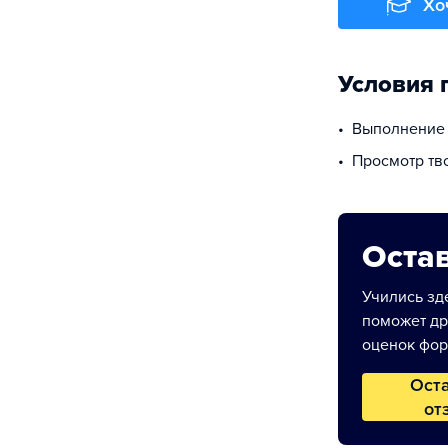
Хо
Условия 
Выполнение
Просмотр т
Остав
Учились зде
поможет др
оценок фор
Ост
от