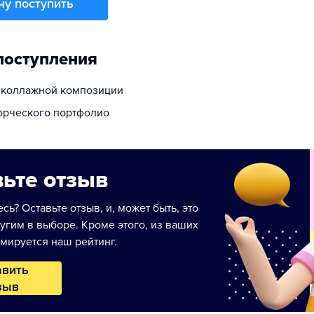
чу поступить
поступления
 коллажной композиции
ворческого портфолио
ьте отзыв
сь? Оставьте отзыв, и, может быть, это
угим в выборе. Кроме этого, из ваших
мируется наш рейтинг.
авить
зыв