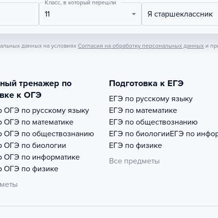
Класс, в который перешли
11
Я старшеклассник
нальных данных на условиях
Согласия на обработку персональных данных
и пр
тный тренажер по
Подготовка к ЕГЭ
вке к ОГЭ
ЕГЭ по русскому языку
р
ОГЭ по русскому языку
ЕГЭ по математике
р
ОГЭ по математике
ЕГЭ по обществознанию
р
ОГЭ по обществознанию
ЕГЭ по биологии
ЕГЭ по инфо
р
ОГЭ по биологии
ЕГЭ по физике
р
ОГЭ по информатике
Все предметы
р
ОГЭ по физике
дметы