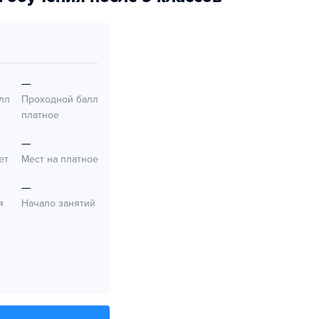
—
лл
Проходной балл
платное
—
ет
Мест на платное
—
я
Начало занятий