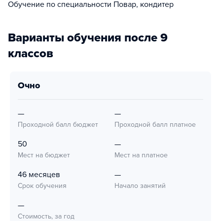
Обучение по специальности Повар, кондитер
Варианты обучения после 9
классов
очно
—
—
Проходной балл бюджет
Проходной балл платное
50
—
Мест на бюджет
Мест на платное
46 месяцев
—
Срок обучения
Начало занятий
—
Стоимость, за год