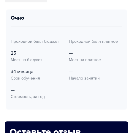
очно
—
—
Проходной балл бюджет
Проходной балл платное
25
—
Мест на бюджет
Мест на платное
34 месяца
—
Срок обучения
Начало занятий
—
Стоимость, за год
Оставьте отзыв