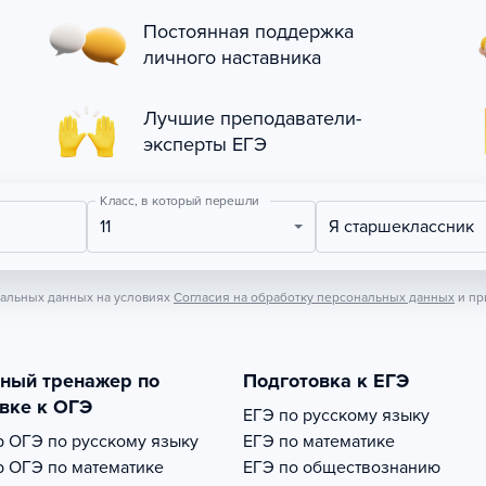
Постоянная поддержка
личного наставника
Лучшие преподаватели-
эксперты ЕГЭ
Класс, в который перешли
11
Я старшеклассник
нальных данных на условиях
Согласия на обработку персональных данных
и пр
тный тренажер по
Подготовка к ЕГЭ
вке к ОГЭ
ЕГЭ по русскому языку
р
ОГЭ по русскому языку
ЕГЭ по математике
р
ОГЭ по математике
ЕГЭ по обществознанию