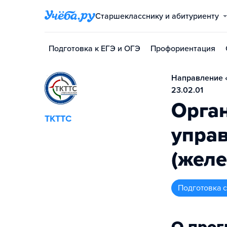
Старшекласснику и абитуриенту
Подготовка к ЕГЭ и ОГЭ
Профориентация
Направление «
23.02.01
Орган
ТКТТС
управ
(жел
подготовка