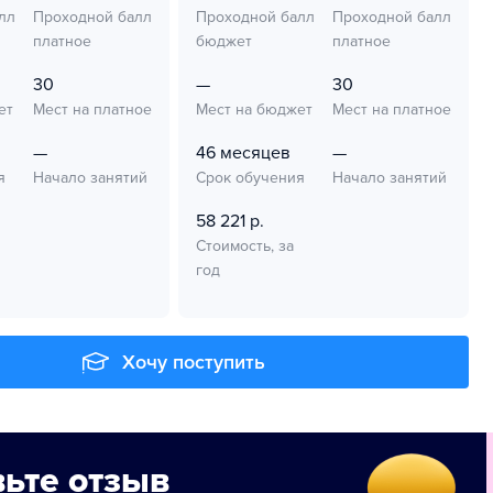
лл
Проходной балл
Проходной балл
Проходной балл
платное
бюджет
платное
30
—
30
ет
Мест на платное
Мест на бюджет
Мест на платное
—
46 месяцев
—
я
Начало занятий
Срок обучения
Начало занятий
58 221 р.
Стоимость, за
год
Хочу поступить
ьте отзыв