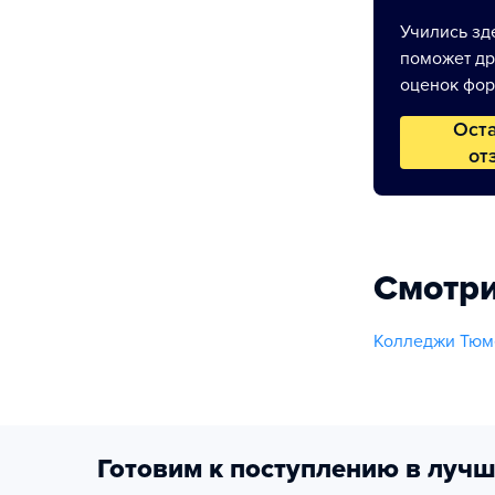
Учились зде
поможет др
оценок фор
Ост
от
Смотри
Колледжи Тюме
Готовим к поступлению в лучш