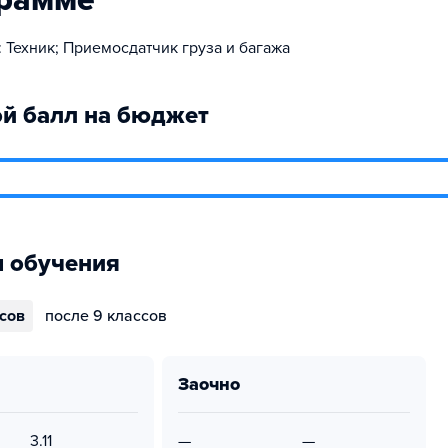
грамме
 Техник; Приемосдатчик груза и багажа
й балл на бюджет
 обучения
ссов
после 9 классов
заочно
3.11
—
—