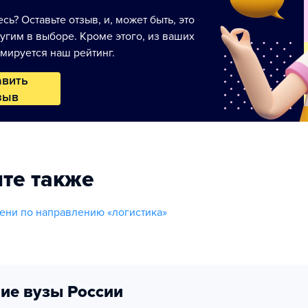
сь? Оставьте отзыв, и, может быть, это
угим в выборе. Кроме этого, из ваших
мируется наш рейтинг.
авить
зыв
те также
ни по направлению «логистика»
ие вузы России