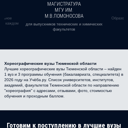
МАГИСТРАТУРА
МГУ ИМ.
М.В.ЛОМОНОСОВА
альное
Образова
ь в каждом
для выпускников технических и химических
факультетов
Хореографические вузы Тюменской области
Лучшие хореографические вузы Тюменской области – найден
1 вуз и 3 программы обучения (бакалавриата, специалитета) в
2026 году на Учёба.ру. Список университетов, институтов,
академий, факультетов Тюменской области по направлению
"хореография" с адресами, отзывами, фото, стоимостью
обучения и проходным баллом.
Готовим к поступлению в лучшие вузы