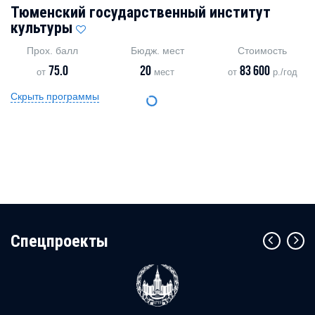
Тюменский государственный институт
культуры
Прох. балл
Бюдж. мест
Стоимость
75.0
20
83 600
от
мест
от
р./год
Скрыть программы
Cпецпроекты